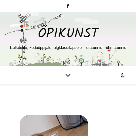
ÕPIKUNST
Eelkoolile, koduõppijale, algklassilapsele – eratunnid, rühmatunnid