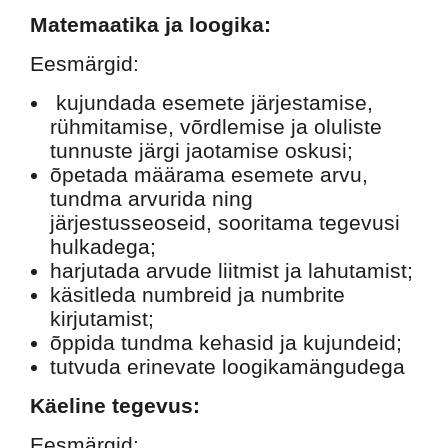
Matemaatika ja loogika:
Eesmärgid:
kujundada esemete järjestamise,
rühmitamise, võrdlemise ja oluliste
tunnuste järgi jaotamise oskusi;
õpetada määrama esemete arvu,
tundma arvurida ning
järjestusseoseid, sooritama tegevusi
hulkadega;
harjutada arvude liitmist ja lahutamist;
käsitleda numbreid ja numbrite
kirjutamist;
õppida tundma kehasid ja kujundeid;
tutvuda erinevate loogikamängudega
Käeline tegevus:
Eesmärgid: